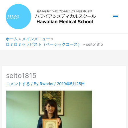
内
メ
容
を
イ
ス
キ
ン
ッ
ホーム
メインメニュー
プ
メ
ロミロミセラピスト（ベーシックコース）
seito1815
ニ
ュ
seito1815
ー
コメントする
/ By
Rworks
/
2019年5月25日