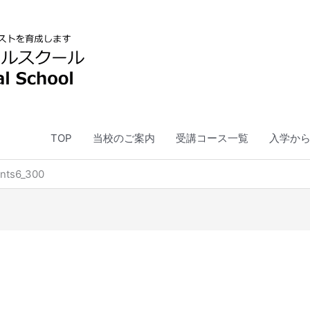
TOP
当校のご案内
受講コース一覧
入学か
nts6_300