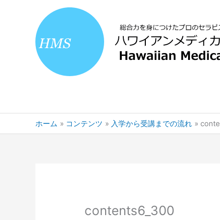
内
容
を
ス
キ
ッ
プ
ホーム
コンテンツ
入学から受講までの流れ
conte
contents6_300