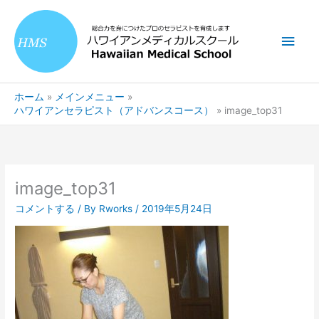
内
メ
容
を
イ
ス
キ
ン
ッ
ホーム
メインメニュー
プ
メ
ハワイアンセラピスト（アドバンスコース）
image_top31
ニ
ュ
image_top31
ー
コメントする
/ By
Rworks
/
2019年5月24日