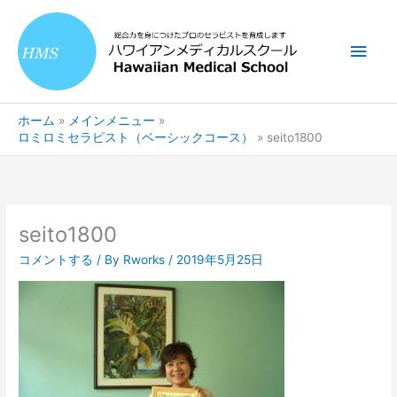
内
メ
容
を
イ
ス
キ
ン
ッ
ホーム
メインメニュー
プ
メ
ロミロミセラピスト（ベーシックコース）
seito1800
ニ
ュ
seito1800
ー
コメントする
/ By
Rworks
/
2019年5月25日