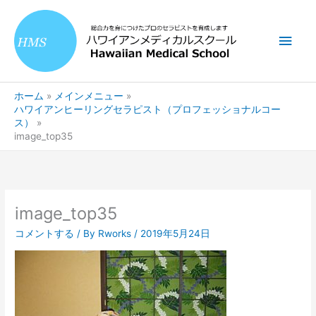
内
メ
容
を
イ
ス
キ
ン
ッ
ホーム
メインメニュー
プ
メ
ハワイアンヒーリングセラピスト（プロフェッショナルコー
ス）
ニ
image_top35
ュ
ー
image_top35
コメントする
/ By
Rworks
/
2019年5月24日