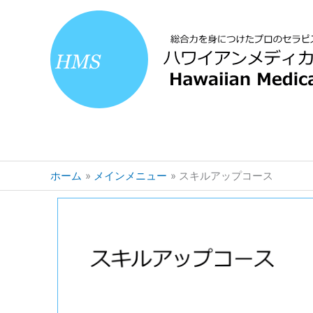
内
容
を
ス
キ
ッ
プ
ホーム
メインメニュー
スキルアップコース