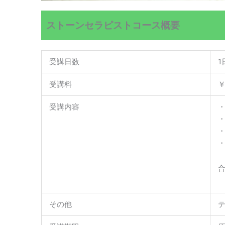
ストーンセラピストコース概要
受講日数
1
受講料
￥
受講内容
その他