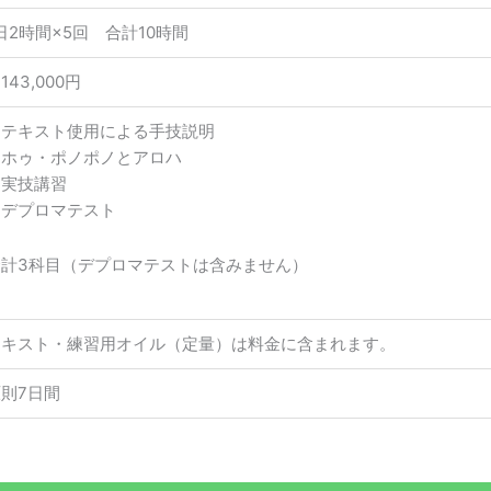
日2時間×5回 合計10時間
143,000円
・テキスト使用による手技説明
・ホゥ・ポノポノとアロハ
・実技講習
・デプロマテスト
合計3科目（デプロマテストは含みません）
テキスト・練習用オイル（定量）は料金に含まれます。
則7日間