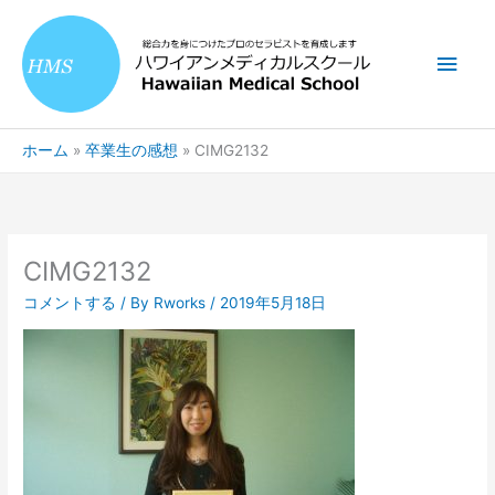
内
メ
容
を
イ
ス
キ
ン
ッ
ホーム
卒業生の感想
CIMG2132
プ
メ
ニ
ュ
CIMG2132
ー
コメントする
/ By
Rworks
/
2019年5月18日