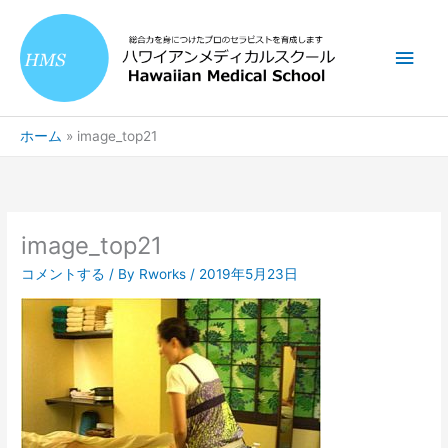
内
メ
容
を
イ
ス
キ
ン
ッ
ホーム
image_top21
プ
メ
ニ
ュ
image_top21
ー
コメントする
/ By
Rworks
/
2019年5月23日